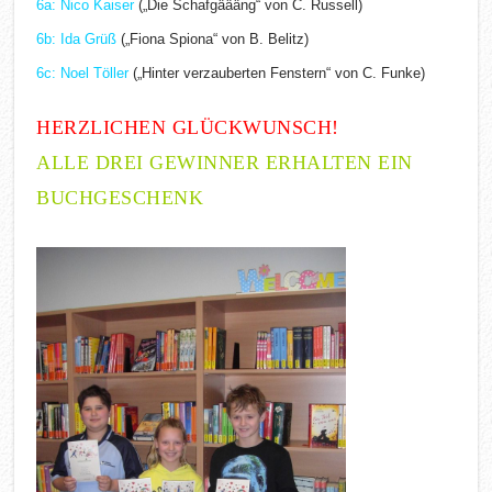
6a: Nico Kaiser
(„Die Schafgäääng“ von C. Russell)
6b: Ida Grüß
(„Fiona Spiona“ von B. Belitz)
6c: Noel Töller
(„Hinter verzauberten Fenstern“ von C. Funke)
HERZLICHEN GLÜCKWUNSCH!
ALLE DREI GEWINNER ERHALTEN EIN
BUCHGESCHENK