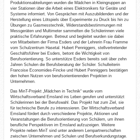
Produktionsabteilungen wurden die Mädchen in Kleingruppen an
vier Stationen über die Arbeit eines Elektronikers für Geräte und
Systeme informiert. Von Gesprächen mit Auszubildenden und der
Herstellung eines Lötspiels über Experimente zu Druck bis hin zu
Übungen zu Gasmesstechnik, Widerstandsbestimmungen mit
Messgeräten und Multimeter sammelten die Schülerinnen viele
praktische Erfahrungen. Betreut und begleitet wurden sie dabei
von Mitarbeitern der Firma Esders und der Lehrerin Frau Framme
vom Schulzentrum Hasetal. Hubert Penniggers, stellvertretender
Geschäftsführer bei Esders, betont die Wichtigkeit von
Berufsorientierung. So unterstütze Esders bereits seit über zehn
Jahren Schulen die Berufsberatung der Schüler. Schulleiterin
Francoise Economides-Fincke und Hubert Penniggers bestätigen
den hohen Nutzen von berufsorientierenden Projekten in
Unternehmen.
Das MinT-Projekt „Mädchen in Technik“ wurde vom
Wirtschaftsverband Emsland ins Leben gerufen und unterstützt
Schülerinnen bei der Berufswahl. Das Projekt hat zum Ziel, sie
für technische Berufe zu interessieren. Der Wirtschaftsverband
Emsland fördert durch verschiedene Projekte, Aktionen und
Veranstaltungen die Berufsorientierung von Schülern, um ihnen
berufliche Perspektiven im Emsland aufzuzeigen. Weitere
Projekte neben MinT sind unter anderem Lernpartnerschaften
zwischen Unternehmen und Schulen und Berufserkundungstage.