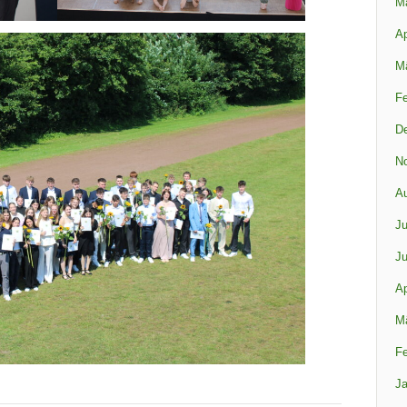
M
Ap
M
Fe
D
N
A
Ju
Ju
Ap
M
Fe
Ja