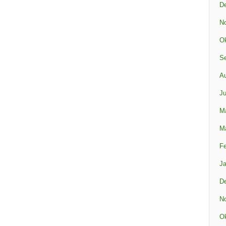
D
N
Ok
S
A
Ju
M
M
Fe
Ja
D
N
Ok