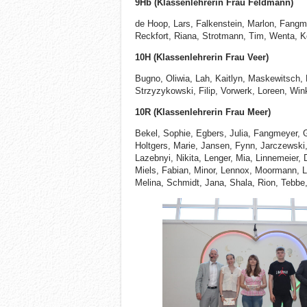
9Hb (Klassenlehrerin Frau Feldmann)
de Hoop, Lars, Falkenstein, Marlon, Fangme
Reckfort, Riana, Strotmann, Tim, Wenta, Ko
10H (Klassenlehrerin Frau Veer)
Bugno, Oliwia, Lah, Kaitlyn, Maskewitsch,
Strzyzykowski, Filip, Vorwerk, Loreen, Wink
10R (Klassenlehrerin Frau Meer)
Bekel, Sophie, Egbers, Julia, Fangmeyer, G
Holtgers, Marie, Jansen, Fynn, Jarczewski,
Lazebnyi, Nikita, Lenger, Mia, Linnemeier
Miels, Fabian, Minor, Lennox, Moormann, Lui
Melina, Schmidt, Jana, Shala, Rion, Tebbe,