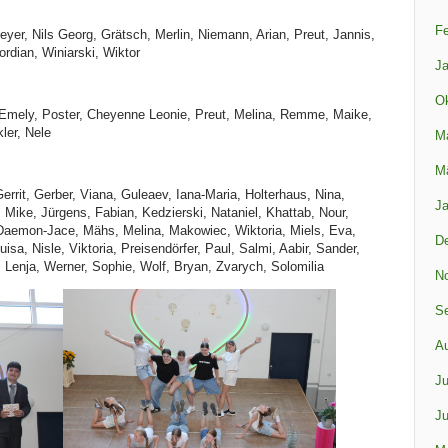
Fe
yer, Nils Georg, Grätsch, Merlin, Niemann, Arian, Preut, Jannis,
rdian, Winiarski, Wiktor
Ja
Ok
 Emely, Poster, Cheyenne Leonie, Preut, Melina, Remme, Maike,
ler, Nele
M
M
errit, Gerber, Viana, Guleaev, Iana-Maria, Holterhaus, Nina,
Ja
 Mike, Jürgens, Fabian, Kedzierski, Nataniel, Khattab, Nour,
, Daemon-Jace, Mähs, Melina, Makowiec, Wiktoria, Miels, Eva,
D
sa, Nisle, Viktoria, Preisendörfer, Paul, Salmi, Aabir, Sander,
 Lenja, Werner, Sophie, Wolf, Bryan, Zvarych, Solomilia
N
S
A
Ju
Ju