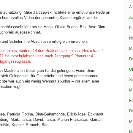
A
ertschätzung: Mike Jarczewski richtete eine emotionale Rede an
Ap
ein humorvolles Video der gesamten Klasse ergänzt wurde.
bschlussschüler Lars de Hoop, Oliwia Bugno, Erik-Jose Dinu-
Fe
chpreis ausgezeichnet.
N
und Schüler ihre Abschlüsse erfolgreich erreichen:
M
labschluss, weitere 18 den Realschulabschluss. Hinzu kam 1
22 Hauptschulabschlüsse nach Jahrgang 9 (darunter 4
D
Abgangszeugnisse.
Ok
 Macke allen Beteiligten für die gelungene Feier. Beim
 sich Gelegenheit für Gespräche und einen gemeinsamen
S
chte war auch ein wenig Wehmut spürbar – vor allem aber
nschen liegt.
M
Fe
D
ea, Patricia Florina, Dinu-Bahamonde, Erick-Jose, Eckhardt,
eberg, Maik, Iancu, David, Iancu, Marian-Francisco, Klaman,
M
halski, Kacper, Strauch, Ben
M