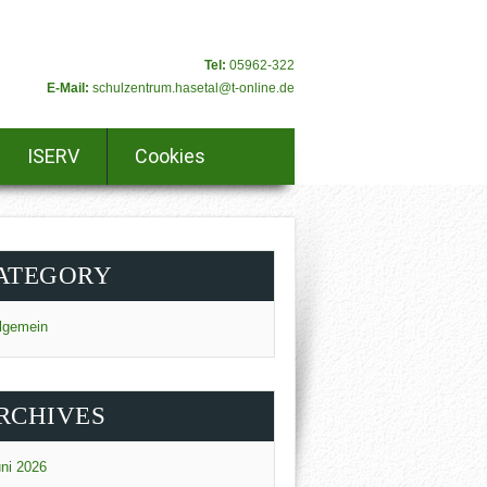
Tel:
05962-322
E-Mail:
schulzentrum.hasetal@t-online.de
ISERV
Cookies
ATEGORY
lgemein
RCHIVES
ni 2026