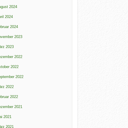
ugust 2024
ril 2024
bruar 2024
ovember 2023
ärz 2023
ezember 2022
tober 2022
eptember 2022
ärz 2022
bruar 2022
ezember 2021
ai 2021
ärz 2021