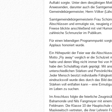
Auftakt sorgte. Unter dem diesjährigen Mot
Anwesenden, darunter auch die Samtgemei
Gemeindebürgermeister, Herrn Völker (Lähd
Samtgemeindebürgermeisterin Frau Schümer
Abschlüssen und ermutigte sie, neugierig zu
Freese blickte anschließend mit viel Humo
zahlreiche Schmunzler im Publikum.
Für einen lebendigen Programmpunkt sorgte 
Applaus honoriert wurde.
Ein Höhepunkt der Feier war die Abschluss
Motto „Fly away“ verglich er die Schulzei
hatte und deren Weg nicht immer frei von 
habe den Schulalltag stark geprägt. Mit ans
unterschiedlichen Stärken und Persönlichke
Jeder Mensch besitzt individuelle Fähigke
eindrucksvoll wurde dies durch das Bild de
Stärken voll entfalten kann – eine Ermutig
im Leben zu suchen.
Im Anschluss folgte die feierliche Zeugnis
Bahamonde und Nils Fangmeyer mit einem 
Feldmann. Die Klasse 10 der Hauptschule 
Maskewitsch vertreten, die ihrer Lehrerin