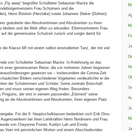
to „Fly away“ begrüßte Schulleiter Sebastian Macke die
M
ndebürgermeisterin Frau Schümers und die
en), Herrn Bösken (Herzlake) sowie Johannes Dieker (Dohren).
Ap
s gratulierte den Absolventinnen und Absolventen zu ihren
M
 bleiben und die Welt offen zu erkunden. Elternvertreterin Frau
r auf die gemeinsame Schulzeit zurück und sorgte damit für
Fe
Ja
die Klasse 6R mit einem selbst einstudierten Tanz, der mit viel
D
rede von Schulleiter Sebastian Macke. In Anlehnung an das
N
t mit einer gemeinsamen Reise, die vor mehreren Jahren begonnen
Herausforderungen gewesen sei – insbesondere die Corona-Zeit
Ok
chaulichen Bildern verschiedener Vogelarten verdeutlichte er die
iten der Schülerinnen und Schüler. Seine zentrale Botschaft:
S
iten und muss seinen eigenen Weg finden. Besonders
s Pinguins, der erst in seinem passenden „Element“ seine
A
ung an die Absolventinnen und Absolventen, ihren eigenen Platz
Ju
übergabe. Für die 9. Hauptschulklassen bedankten sich Erik Dinu-
M
Augenzwinkern bei ihren Lehrkräften Herrn Nordmann und Frau
wurde von Cheyenne Poster, Kaitlyn Lah und Emely
Ja
 Frau Veer mit persönlichen Worten und einem Abschiedsvideo