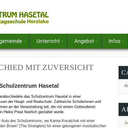
lgemeinde
Unterricht
Angebot
Infos
SCHIED MIT ZUVERSICHT
C
 Schulzentrum Hasetal
Al
erabschiedete das Schulzentrum Hasetal in einer
sen der Haupt- und Realschule. Zahlreiche Schülerinnen und
hmen an der Veranstaltung teil, die mit einem Gottesdienst
A
n Heike Preut feierlich gestaltet wurde.
r Aula des Schulzentrums, wo Karina Kovalchuk mit einer
Ju
den Brown“
(The Stranglers) für einen gelungenen musikalischen