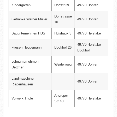
Kindergarten
Dorfstr.29
49770 Dohren
Dorfstrasse
Getränke Werner Müller
49770 Dohren
10
Bauunternehmen HUS
Hülshauk 3
49770 Herzlake
49770 Herzlake-
Fliesen Heggemann
Bookhof 26
Bookhof
Lohnunternehmen
Weidenweg
49770 Dohren
Dettmer
Landmaschinen
49770 Dohren
Riepenhausen
Andruper
Vorwerk Thole
49770 Herzlake
Str 40