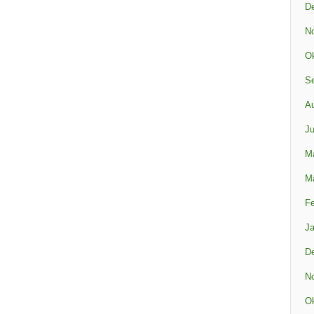
D
N
Ok
S
A
Ju
M
M
Fe
Ja
D
N
Ok