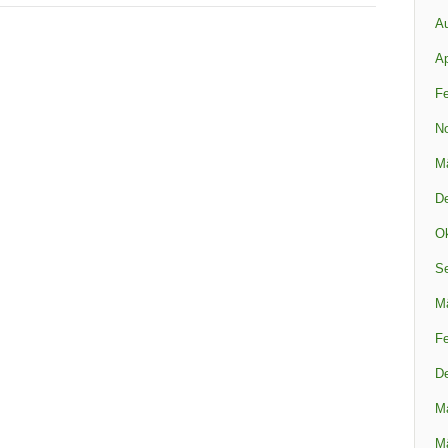
A
Ap
Fe
N
M
D
Ok
S
M
Fe
D
M
M