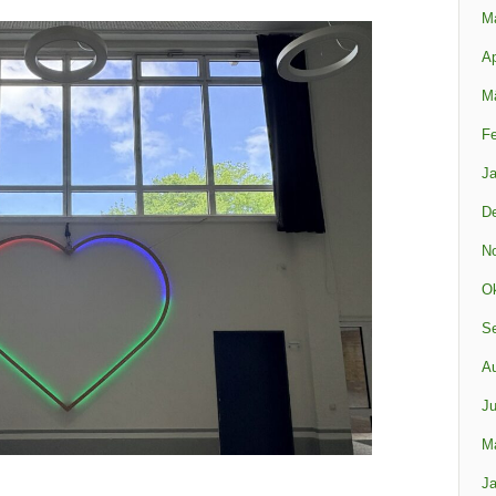
M
Ap
M
Fe
Ja
D
N
Ok
S
A
Ju
M
Ja