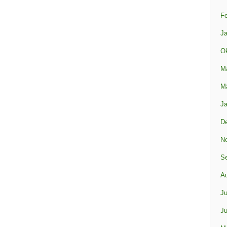
Fe
Ja
Ok
M
M
Ja
D
N
S
A
Ju
Ju