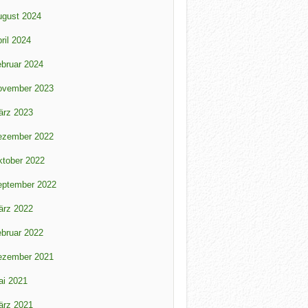
ugust 2024
ril 2024
bruar 2024
ovember 2023
ärz 2023
ezember 2022
tober 2022
eptember 2022
ärz 2022
bruar 2022
ezember 2021
ai 2021
ärz 2021