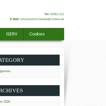
Tel:
05962-322
E-Mail:
schulzentrum.hasetal@t-online.de
ISERV
Cookies
ATEGORY
lgemein
RCHIVES
ni 2026