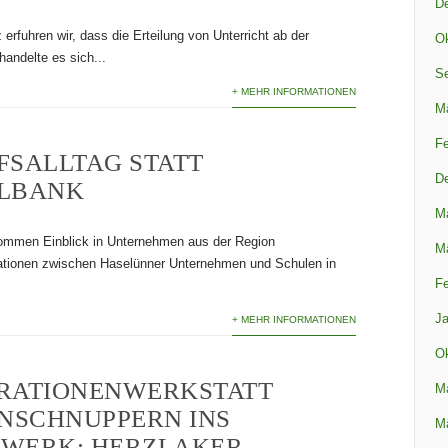
D
erfuhren wir, dass die Erteilung von Unterricht ab der
Ok
andelte es sich...
S
+ MEHR INFORMATIONEN
M
Fe
FSALLTAG STATT
D
LBANK
M
ommen Einblick in Unternehmen aus der Region
M
ionen zwischen Haselünner Unternehmen und Schulen in
Fe
Ja
+ MEHR INFORMATIONEN
Ok
RATIONENWERKSTATT
M
INSCHNUPPERN INS
M
WERK: HERZLAKER