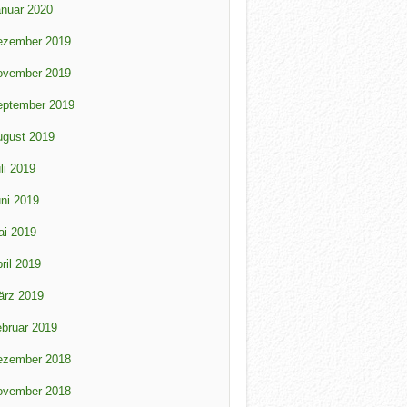
nuar 2020
ezember 2019
ovember 2019
eptember 2019
ugust 2019
li 2019
ni 2019
ai 2019
ril 2019
ärz 2019
bruar 2019
ezember 2018
ovember 2018