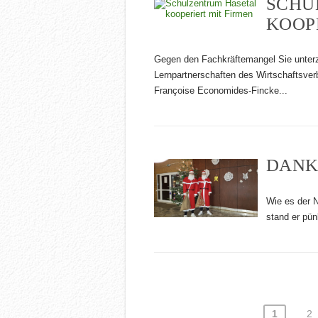
SCHU
KOOP
Gegen den Fachkräftemangel Sie unter
Lernpartnerschaften des Wirtschaftsve
Françoise Economides-Fincke...
DANK
Wie es der N
stand er pün
SEITENNUMMERIER
1
2