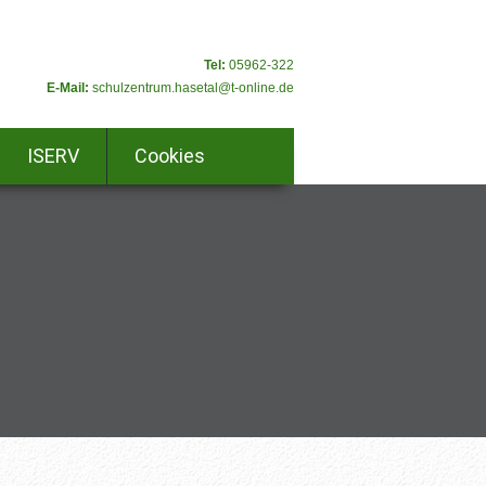
Tel:
05962-322
E-Mail:
schulzentrum.hasetal@t-online.de
ISERV
Cookies