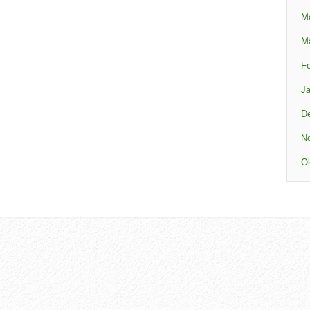
M
M
Fe
Ja
D
N
Ok