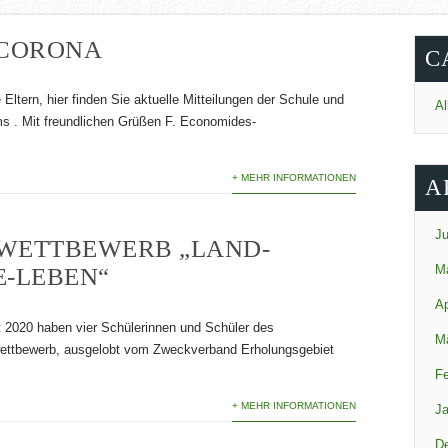
 CORONA
C
 Eltern, hier finden Sie aktuelle Mitteilungen der Schule und
Al
ms . Mit freundlichen Grüßen F. Economides-
+ MEHR INFORMATIONEN
A
Ju
WETTBEWERB „LAND-
M
E-LEBEN“
Ap
 2020 haben vier Schülerinnen und Schüler des
M
ettbewerb, ausgelobt vom Zweckverband Erholungsgebiet
Fe
+ MEHR INFORMATIONEN
Ja
D