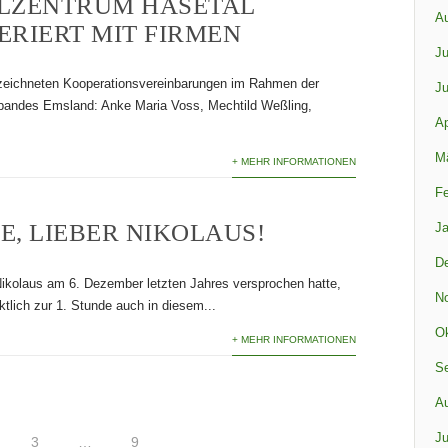
LZENTRUM HASETAL
A
ERIERT MIT FIRMEN
Ju
zeichneten Kooperationsvereinbarungen im Rahmen der
Ju
rbandes Emsland: Anke Maria Voss, Mechtild Weßling,
Ap
M
+ MEHR INFORMATIONEN
Fe
E, LIEBER NIKOLAUS!
Ja
D
ikolaus am 6. Dezember letzten Jahres versprochen hatte,
N
ktlich zur 1. Stunde auch in diesem...
Ok
+ MEHR INFORMATIONEN
S
A
UNG
Ju
3
…
9