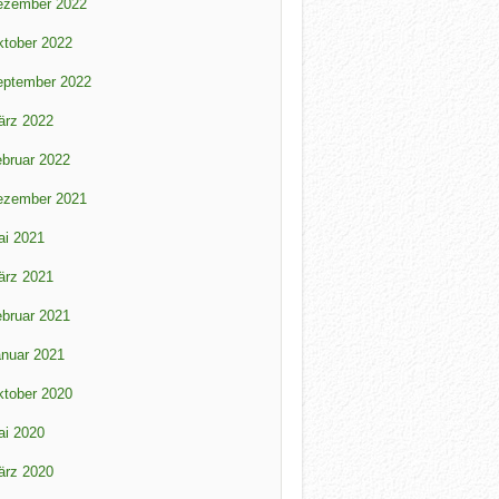
ezember 2022
tober 2022
eptember 2022
ärz 2022
bruar 2022
ezember 2021
ai 2021
ärz 2021
bruar 2021
nuar 2021
tober 2020
ai 2020
ärz 2020