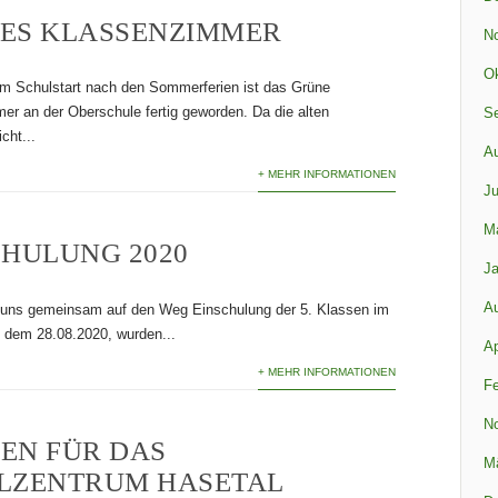
ES KLASSENZIMMER
N
Ok
um Schulstart nach den Sommerferien ist das Grüne
r an der Oberschule fertig geworden. Da die alten
S
cht...
A
+ MEHR INFORMATIONEN
Ju
M
CHULUNG 2020
Ja
A
uns gemeinsam auf den Weg Einschulung der 5. Klassen im
 dem 28.08.2020, wurden...
Ap
+ MEHR INFORMATIONEN
Fe
N
EN FÜR DAS
M
LZENTRUM HASETAL