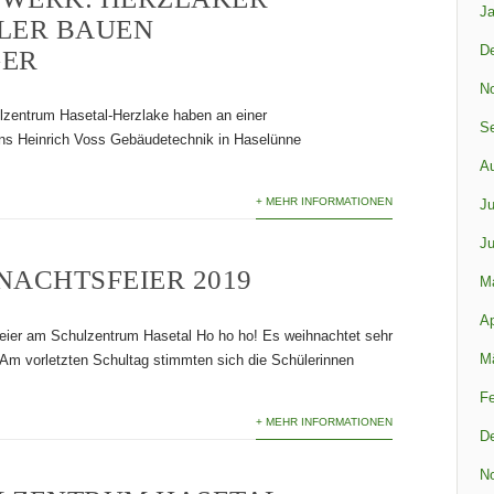
Ja
LER BAUEN
D
ER
N
zentrum Hasetal-Herzlake haben an einer
S
ns Heinrich Voss Gebäudetechnik in Haselünne
A
+ MEHR INFORMATIONEN
Ju
Ju
NACHTSFEIER 2019
M
Ap
eier am Schulzentrum Hasetal Ho ho ho! Es weihnachtet sehr
M
 Am vorletzten Schultag stimmten sich die Schülerinnen
Fe
+ MEHR INFORMATIONEN
D
N