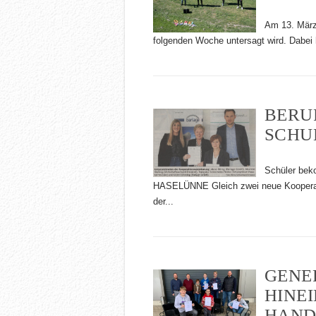
Am 13. März 
folgenden Woche untersagt wird. Dabei h
BERU
SCHU
Schüler bek
HASELÜNNE Gleich zwei neue Kooperat
der...
GENE
HINE
HAND