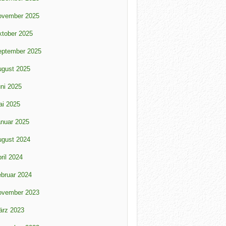
ovember 2025
tober 2025
eptember 2025
ugust 2025
ni 2025
ai 2025
nuar 2025
ugust 2024
ril 2024
bruar 2024
ovember 2023
ärz 2023